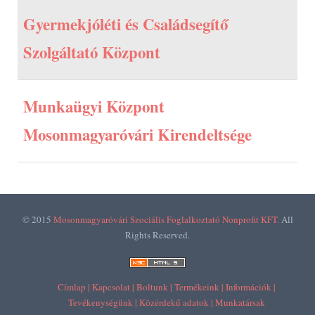
Gyermekjóléti és Családsegítő
Szolgáltató Központ
Munkaügyi Központ
Mosonmagyaróvári Kirendeltsége
© 2015
Mosonmagyaróvári Szociális Foglalkoztató Nonprofit KFT.
All
Rights Reserved.
Címlap |
Kapcsolat |
Boltunk |
Termékeink |
Információk |
Tevékenységünk |
Közérdekű adatok |
Munkatársak