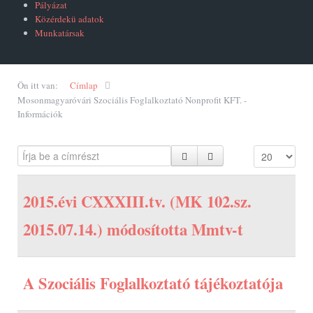
Pályázat
Közérdekü adatok
Munkatársak
Ön itt van:
Címlap
Mosonmagyaróvári Szociális Foglalkoztató Nonprofit KFT. -
Információk
2015.évi CXXXIII.tv. (MK 102.sz.
2015.07.14.) módosította Mmtv-t
A Szociális Foglalkoztató tájékoztatója