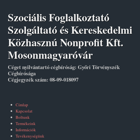
Szociális Foglalkoztató
Szolgáltató és Kereskedelmi
Közhasznú Nonprofit Kft.
Mosonmagyaróvár
Céget nyilvántartó cégbíróság: Győri Törvényszék
Cégbírósága
Cégjegyzék szám: 08-09-018097
Címlap
Kapcsolat
Boltunk
Termékeink
Információk
Tevékenységünk