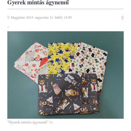
Gyerek mintás ágynemű
Megjelent: 2015. augusztus 31. hétfő, 15:59
"
"Gyerek mintás ágynemű" />