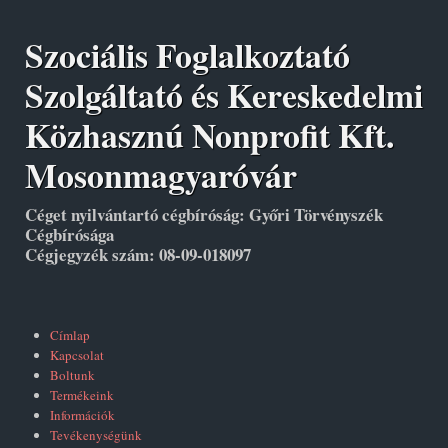
Szociális Foglalkoztató
Szolgáltató és Kereskedelmi
Közhasznú Nonprofit Kft.
Mosonmagyaróvár
Céget nyilvántartó cégbíróság: Győri Törvényszék
Cégbírósága
Cégjegyzék szám: 08-09-018097
Címlap
Kapcsolat
Boltunk
Termékeink
Információk
Tevékenységünk