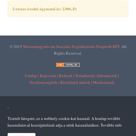
2-részes óvodai ágynemű ár: 2300,-Ft
© 2015
Mosonmagyaróvári Szociális Foglalkoztató Nonprofit KFT.
All
Rights Reserved.
Címlap |
Kapcsolat |
Boltunk |
Termékeink |
Információk |
Tevékenységünk |
Közérdekű adatok |
Munkatársak
-
Tisztelt látogató, ez a webhely cookie-kat használ. A honlap további
használatával hozzájárulását adja a sütik használatához.
További infó