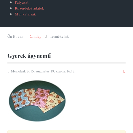
Pályázat
Közérdekü adatok
Munkatársak
Ön itt van:
Címlap
Termékeink
Gyerek ágynemű
Megjelent: 2015. augusztus 19. szerda, 16:12