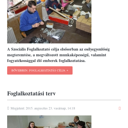
A Szociális Foglalkoztató célja elsősorban az esélyegyenlőség
megteremtése, a megváltozott munkaképességű, valamint
fogyatékossággal élő emberek foglalkoztatása.
BŐVEBBEN: FOGLALKOZTATÁS CÉLJA
Foglalkoztatási terv
Megjelent: 2015. augusztus 23. vasárnap, 14:18