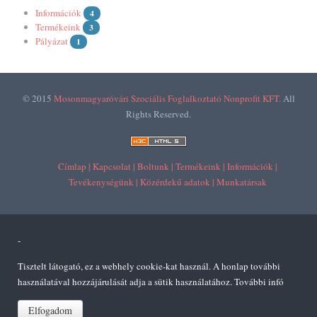
Információk
4
Termékeink
3
Pályázat
1
© 2015
Mosonmagyaróvári Szociális Foglalkoztató Nonprofit KFT.
All
Rights Reserved.
Címlap |
Kapcsolat |
Boltunk |
Termékeink |
Információk |
Tevékenységünk |
Közérdekű adatok |
Munkatársak
-
Tisztelt látogató, ez a webhely cookie-kat használ. A honlap további
használatával hozzájárulását adja a sütik használatához.
További infó
Elfogadom