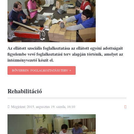
Az ellátott szociális foglalkoztatása az ellátott egyéni adottságait
figyelembe vevő foglalkoztatási terv alapján történik, amelyet az
intézményvezető készít el.
BŐVEBBEN: FOGLALKOZTATÁSI TERV
Rehabilitáció
Megjelent: 2015. augusztus 19. szerda, 16:10