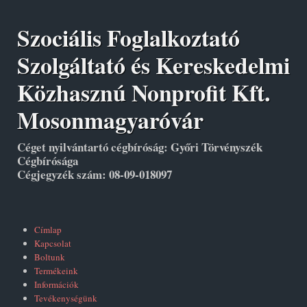
Szociális Foglalkoztató
Szolgáltató és Kereskedelmi
Közhasznú Nonprofit Kft.
Mosonmagyaróvár
Céget nyilvántartó cégbíróság: Győri Törvényszék
Cégbírósága
Cégjegyzék szám: 08-09-018097
Címlap
Kapcsolat
Boltunk
Termékeink
Információk
Tevékenységünk