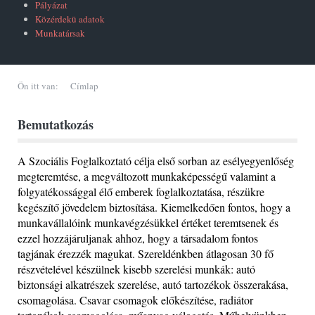
Pályázat
Közérdekü adatok
Munkatársak
Ön itt van:
Címlap
Bemutatkozás
A Szociális Foglalkoztató célja első sorban az esélyegyenlőség
megteremtése, a megváltozott munkaképességű valamint a
folgyatékossággal élő emberek foglalkoztatása, részükre
kegészítő jövedelem biztosítása. Kiemelkedően fontos, hogy a
munkavállalóink munkavégzésükkel értéket teremtsenek és
ezzel hozzájáruljanak ahhoz, hogy a társadalom fontos
tagjának érezzék magukat. Szereldénkben átlagosan 30 fő
részvételével készülnek kisebb szerelési munkák: autó
biztonsági alkatrészek szerelése, autó tartozékok összerakása,
csomagolása. Csavar csomagok előkészítése, radiátor