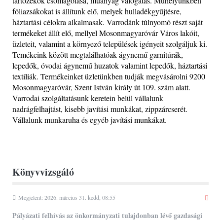
tartozékok csomagolása, műanyag válogatás. Műhelyünkben
fóliazsákokat is állítunk elő, melyek hulladékgyűjtésre,
háztartási célokra alkalmasak. Varrodánk túlnyomó részt saját
termékeket állít elő, mellyel Mosonmagyaróvár Város lakóit,
üzleteit, valamint a környező települések igényeit szolgáljuk ki.
Temékeink között megtalálhatóak ágynemű garnitúrák,
lepedők, óvodai ágynemű huzatok valamint lepedők, háztartási
textíliák. Termékeinket üzletünkben tudják megvásárolni 9200
Mosonmagyaróvár, Szent István király út 109. szám alatt.
Varrodai szolgáltatásunk keretein belül vállalunk
nadrágfelhajtást, kisebb javítási munkákat, zippzárcserét.
Vállalunk munkaruha és egyéb javítási munkákat.
Könyvvizsgáló
Megjelent: 2026. március 31. kedd, 08:55
Pályázati felhívás az önkormányzati tulajdonban lévő gazdasági