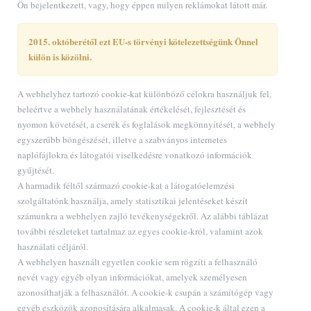
Ön bejelentkezett, vagy, hogy éppen milyen reklámokat látott már.
2015. októberétől ezt EU-s törvényi kötelezettségünk Önnel
külön is közölni.
A webhelyhez tartozó cookie-kat különböző célokra használjuk fel,
beleértve a webhely használatának értékelését, fejlesztését és
nyomon követését, a cserék és foglalások megkönnyítését, a webhely
egyszerűbb böngészését, illetve a szabványos internetes
naplófájlokra és látogatói viselkedésre vonatkozó információk
gyűjtését.
A harmadik féltől származó cookie-kat a látogatóelemzési
szolgáltatónk használja, amely statisztikai jelentéseket készít
számunkra a webhelyen zajló tevékenységekről. Az alábbi táblázat
további részleteket tartalmaz az egyes cookie-król, valamint azok
használati céljáról.
A webhelyen használt egyetlen cookie sem rögzíti a felhasználó
nevét vagy egyéb olyan információkat, amelyek személyesen
azonosíthatják a felhasználót. A cookie-k csupán a számítógép vagy
egyéb eszközök azonosítására alkalmasak. A cookie-k által ezen a