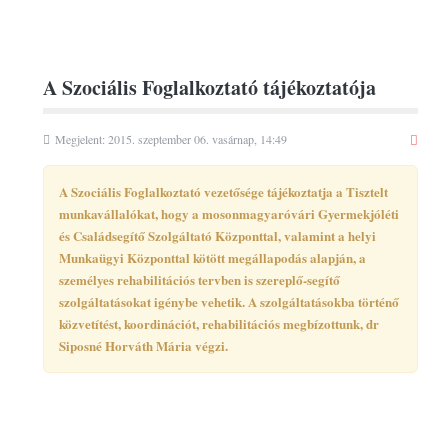
A Szociális Foglalkoztató tájékoztatója
Megjelent: 2015. szeptember 06. vasárnap, 14:49
A Szociális Foglalkoztató vezetősége tájékoztatja a Tisztelt
munkavállalókat, hogy a mosonmagyaróvári Gyermekjóléti
és Családsegítő Szolgáltató Központtal, valamint a helyi
Munkaügyi Központtal kötött megállapodás alapján, a
személyes rehabilitációs tervben is szereplő-segítő
szolgáltatásokat igénybe vehetik. A szolgáltatásokba történő
közvetítést, koordinációt, rehabilitációs megbízottunk, dr
Siposné Horváth Mária végzi.