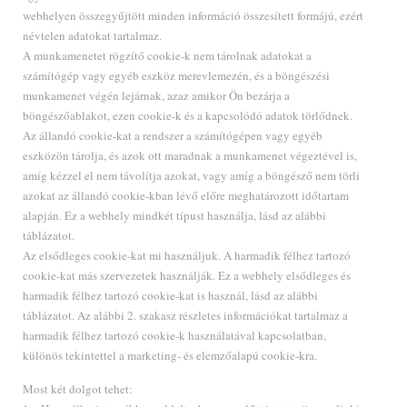
webhelyen összegyűjtött minden információ összesített formájú, ezért
névtelen adatokat tartalmaz.
A munkamenetet rögzítő cookie-k nem tárolnak adatokat a
számítógép vagy egyéb eszköz merevlemezén, és a böngészési
munkamenet végén lejárnak, azaz amikor Ön bezárja a
böngészőablakot, ezen cookie-k és a kapcsolódó adatok törlődnek.
Az állandó cookie-kat a rendszer a számítógépen vagy egyéb
eszközön tárolja, és azok ott maradnak a munkamenet végeztével is,
amíg kézzel el nem távolítja azokat, vagy amíg a böngésző nem törli
azokat az állandó cookie-kban lévő előre meghatározott időtartam
alapján. Ez a webhely mindkét típust használja, lásd az alábbi
táblázatot.
Az elsődleges cookie-kat mi használjuk. A harmadik félhez tartozó
cookie-kat más szervezetek használják. Ez a webhely elsődleges és
harmadik félhez tartozó cookie-kat is használ, lásd az alábbi
táblázatot. Az alábbi 2. szakasz részletes információkat tartalmaz a
harmadik félhez tartozó cookie-k használatával kapcsolatban,
különös tekintettel a marketing- és elemzőalapú cookie-kra.
Most két dolgot tehet: