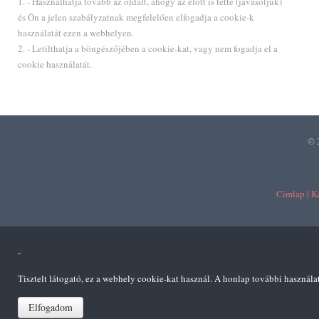
1. - Használhatja tovább az oldalt, ahogy az előtt is tette (javasoljuk)
és Ön a jelen szabályzatnak megfelelően elfogadja a cookie-k
használatát ezen a webhelyen.
2. - Letilthatja a böngészőjében a cookie-kat, vagy nem fogadja el a
cookie használatát.
© 
Címlap |
Ka
-
Tisztelt látogató, ez a webhely cookie-kat használ. A honlap további használa
Elfogadom