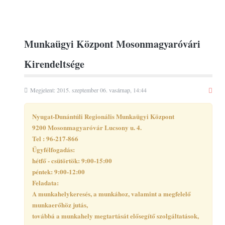
Munkaügyi Központ Mosonmagyaróvári
Kirendeltsége
Megjelent: 2015. szeptember 06. vasárnap, 14:44
Nyugat-Dunántúli Regionális Munkaügyi Központ
9200 Mosonmagyaróvár Lucsony u. 4.
Tel : 96-217-866
Ügyfélfogadás:
hétfő - csütörtök: 9:00-15:00
péntek: 9:00-12:00
Feladata:
A munkahelykeresés, a munkához, valamint a megfelelő
munkaerőhöz jutás,
továbbá a munkahely megtartását elősegítő szolgáltatások,