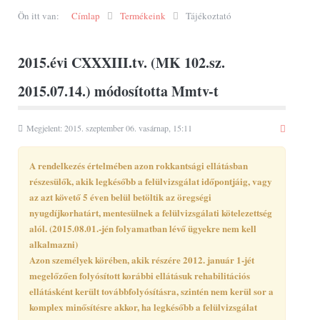
Ön itt van:
Címlap
Termékeink
Tájékoztató
2015.évi CXXXIII.tv. (MK 102.sz.
2015.07.14.) módosította Mmtv-t
Megjelent: 2015. szeptember 06. vasárnap, 15:11
A rendelkezés értelmében azon rokkantsági ellátásban
részesülők, akik legkésőbb a felülvizsgálat időpontjáig, vagy
az azt követő 5 éven belül betöltik az öregségi
nyugdíjkorhatárt, mentesülnek a felülvizsgálati kötelezettség
alól. (2015.08.01.-jén folyamatban lévő ügyekre nem kell
alkalmazni)
Azon személyek körében, akik részére 2012. január 1-jét
megelőzően folyósított korábbi ellátásuk rehabilitációs
ellátásként került továbbfolyósításra, szintén nem kerül sor a
komplex minősítésre akkor, ha legkésőbb a felülvizsgálat