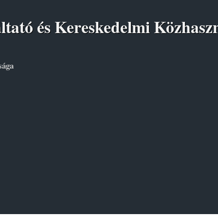
áltató és Kereskedelmi Közhasz
sága