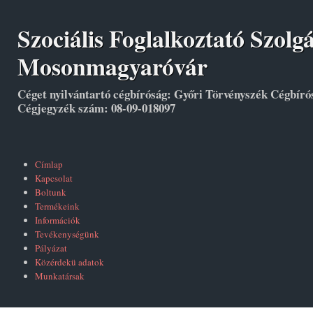
Szociális Foglalkoztató Szolg
Mosonmagyaróvár
Céget nyilvántartó cégbíróság: Győri Törvényszék Cégbíró
Cégjegyzék szám: 08-09-018097
Címlap
Kapcsolat
Boltunk
Termékeink
Információk
Tevékenységünk
Pályázat
Közérdekü adatok
Munkatársak