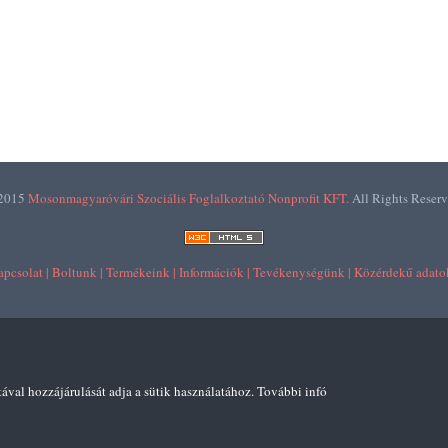
2015
Mosonmagyaróvári Szociális Foglalkoztató Nonprofit KFT.
All Rights Reserv
pcsolat |
Boltunk |
Termékeink |
Információk |
Tevékenységünk |
Közérdekű adatok
tával hozzájárulását adja a sütik használatához.
További infó