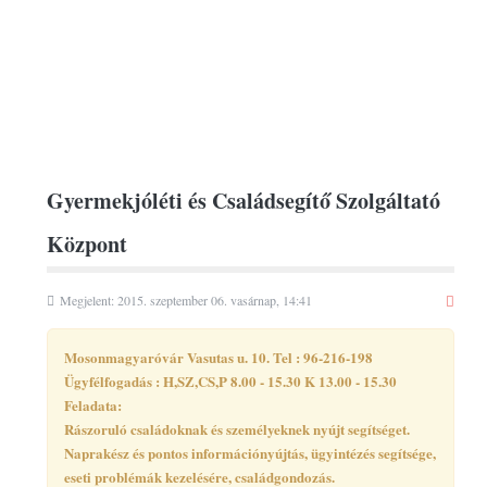
Gyermekjóléti és Családsegítő Szolgáltató
Központ
Megjelent: 2015. szeptember 06. vasárnap, 14:41
Mosonmagyaróvár Vasutas u. 10. Tel : 96-216-198
Ügyfélfogadás : H,SZ,CS,P 8.00 - 15.30 K 13.00 - 15.30
Feladata:
Rászoruló családoknak és személyeknek nyújt segítséget.
Naprakész és pontos információnyújtás, ügyintézés segítsége,
eseti problémák kezelésére, családgondozás.