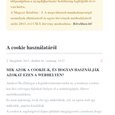
időpontjában a nyugdíjkorhatár betöltéséig legfeljebb öt év
van hátra.
A Magyar Közlöny - 3. A megváltozott munkaképességű
személyek ellátásairól és egyes törvények módosításáról
szóló 2011. évi CXCI. törvény módosítása -
Bővebben itt!
A cookie használatáról
Megjelent: 2015. október 04. vasárnap, 10:27
MIK AZOK A COOKIE-K, ÉS HOGYAN HASZNÁLJÁK
AZOKAT EZEN A WEBHELYEN?
Amikor Ön ellátogat a foglalkoztatomovar.hu-ra, a rendszer cookie-
kat (kis szöveges fájlokat) helyez el a számítógépén, illetve
mobilkészülékén.
Ez nem újdonság, évek óta így működünk, sőt, az egész web így
működik, amióta kitalálták.
A cookie-k segítségével képes például megjegyezni a rendszer, hogy