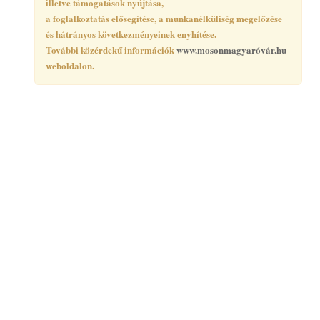
illetve támogatások nyújtása,
a foglalkoztatás elősegítése, a munkanélküliség megelőzése
és hátrányos következményeinek enyhítése.
További közérdekű információk
www.mosonmagyaróvár.hu
weboldalon.